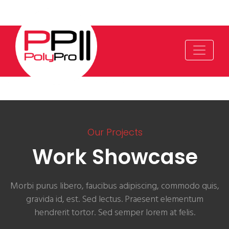
Our Projects
Work Showcase
Morbi purus libero, faucibus adipiscing, commodo quis,
gravida id, est. Sed lectus. Praesent elementum
hendrerit tortor. Sed semper lorem at felis.