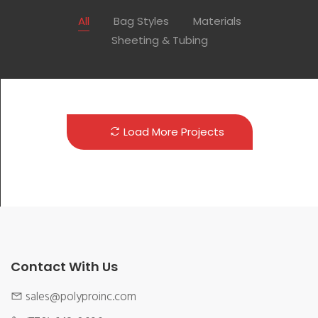
All
Bag Styles
Materials
Sheeting & Tubing
Load More Projects
Contact With Us
sales@polyproinc.com